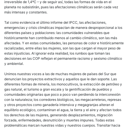
irreversible de 1,4ºC – y de seguir así, todas las formas de vida en el
planeta no subsistirán, pues las afectaciones climáticas serán cada vez
más intensas y constantes.
Tal como evidencia el último informe del IPCC, las afectaciones,
emergencias y crisis climáticas impactan de manera desproporcional a los
diferentes países y poblaciones: las comunidades vulnerables que
históricamente han contribuido menos al cambio climático, son las más
afectadas. Y en estas comunidades, las personas de color e históricamente
racializadas, entre ellas las mujeres, son las que cargan el mayor peso de
estas injusticias. Al ignorar esta realidad, los rumbos que toman las
decisiones en las COP reflejan el permanente racismo y sexismo climático
y ambiental.
Unimos nuestras voces a las de muchas mujeres de países del Sur que
denuncian los proyectos extractivos y aquellos que le dan soporte. Las
diferentes formas de minería, los monocultivos, la extracción de petróleo y
gas natural, el turismo a gran escala y la gentrificación de pueblos y
comunidades originarias que poco a poco van perdiendo la interconexión
con la naturaleza; los corredores biológicos, las megacarreteras, represas
y otros proyectos como ganadería intensiva y megagranjas alteran el
equilibrio ecológico, contaminan el agua, la tierra y el aire y afectan todos
los derechos de las mujeres, generando desplazamientos, migración
forzada, enfermedades, desnutrición y muertes impunes. Todas estas
problemáticas marcan nuestras vidas y nuestros cuerpos. Transitar hacia