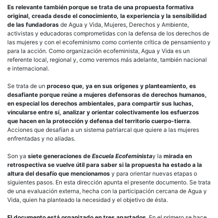
Es relevante también porque se trata de una propuesta formativa
original, creada desde el conocimiento, la experiencia y la sensibilidad
de las fundadoras
de Agua y Vida, Mujeres, Derechos y Ambiente,
activistas y educadoras comprometidas con la defensa de los derechos de
las mujeres y con el ecofeminismo como corriente crítica de pensamiento y
para la acción. Como organización ecofeminista, Agua y Vida es un
referente local, regional y, como veremos más adelante, también nacional
e internacional.
Se trata de un
proceso que, ya en sus orígenes y planteamiento, es
desafiante porque reúne a mujeres defensoras de derechos humanos,
en especial los derechos ambientales, para compartir sus luchas,
vincularse entre sí, analizar y orientar colectivamente los esfuerzos
que hacen en la protección y defensa del territorio cuerpo-tierra
.
Acciones que desafían a un sistema patriarcal que quiere a las mujeres
enfrentadas y no aliadas.
Son ya
siete generaciones de
Escuela Ecofeminista
y la
mirada en
retrospectiva se vuelve útil para saber si la propuesta ha estado a la
altura del desafío que mencionamos
y para orientar nuevas etapas o
siguientes pasos. En esta dirección apunta el presente documento. Se trata
de una evaluación externa, hecha con la participación cercana de Agua y
Vida, quien ha planteado la necesidad y el objetivo de ésta.
El documento está organizado en tres apartados
. En el primero se hace