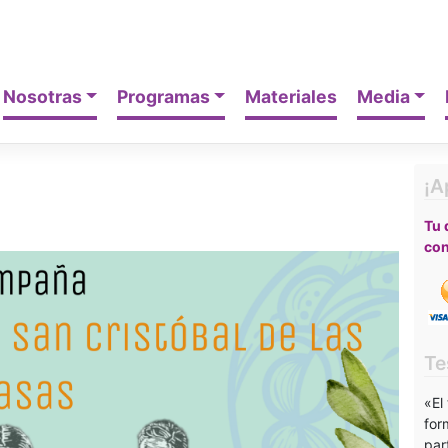
Nosotras
Programas
Materiales
Media
¡A
Tu 
con
Te
«El
for
par