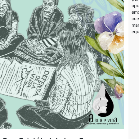
opo
emo
cue
mar
equ