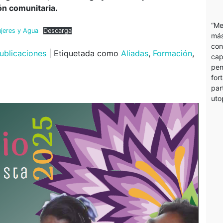
ión comunitaria.
“Me
jeres y Agua
Descarga
más
con
ublicaciones
|
Etiquetada como
Aliadas
,
Formación
,
cap
pen
for
par
uto