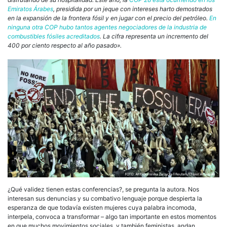
Emiratos Árabes
, presidida por un jeque con intereses harto demostrados
en la expansión de la frontera fósil y en jugar con el precio del petróleo.
En
ninguna otra COP hubo tantos agentes negociadores de la industria de
combustibles fósiles acreditados
. La cifra representa un incremento del
400 por ciento respecto al año pasado».
¿Qué validez tienen estas conferencias?, se pregunta la autora. Nos
interesan sus denuncias y su combativo lenguaje porque despierta la
esperanza de que todavía existen mujeres cuya palabra incomoda,
interpela, convoca a transformar – algo tan importante en estos momentos
en que muchos movimientos sociales, y también feministas, andan