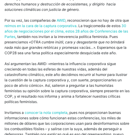
derechos humanos y destrucción de ecosistemas, y dirigirlo hacia
soluciones climáticas con justicia de género.
Por su vez, las compañeras de
AWID
, reconocieron que no hay de otra que
reírnos en la cara de la captura corporativa
. La tragicomedia de estos
30
años de negociaciones por el clima, estos 28 años de Conferencias de las
Partes
, también nos invitan a la irreverencia política feminista. Pues
presenciamos
«OTRA cumbre inútil, cara y desgastante que no brindará
nada más que grandes retóricas y promesas vacías…».
Esperamos que la
COP28 sea una farsa política
especialmente
desquiciada este año.
Así argumentan las AWID: «mientras la influencia corporativa sigue
creciendo en todas las esferas de nuestras vidas, además del
catastrofismo climático, este año decidimos recurrir al humor para ilustrar
la cuestión de la captura corporativa y, con suerte, proporcionarles un
poco de alivio cómico». Así, salieron a preguntar a las humoristas
feministas su opinión sobre la captura corporativa, siempre presente en las
COP, y el resultado nos informa y anima a fortalecer nuestras críticas
políticas feministas.
Invitamos a
conocer la nota completa
, pues nos proporcionan buenas
informaciones sobre cómo funcionan estas conferencias, los miles de
millones de dólares que las corporaciones usan para desinformarnos sobre
los combustibles fósiles – y salirse con la suya, además de perseguir a
defensoras. También nos explican qué es eso del greenwashing, nuevo