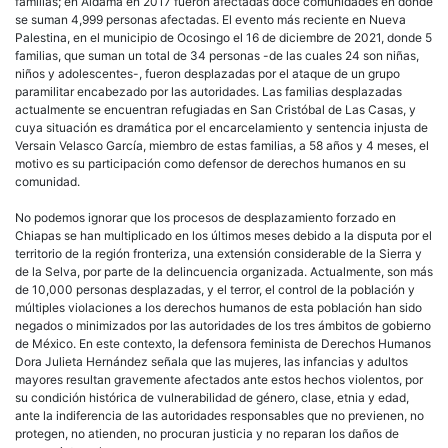
familias; en Aldama en 2017 fueron afectadas doce comunidades en donde
se suman 4,999 personas afectadas. El evento más reciente en Nueva
Palestina, en el municipio de Ocosingo el 16 de diciembre de 2021, donde 5
familias, que suman un total de 34 personas -de las cuales 24 son niñas,
niños y adolescentes-, fueron desplazadas por el ataque de un grupo
paramilitar encabezado por las autoridades. Las familias desplazadas
actualmente se encuentran refugiadas en San Cristóbal de Las Casas, y
cuya situación es dramática por el encarcelamiento y sentencia injusta de
Versain Velasco García, miembro de estas familias, a 58 años y 4 meses, el
motivo es su participación como defensor de derechos humanos en su
comunidad.
No podemos ignorar que los procesos de desplazamiento forzado en
Chiapas se han multiplicado en los últimos meses debido a la disputa por el
territorio de la región fronteriza, una extensión considerable de la Sierra y
de la Selva, por parte de la delincuencia organizada. Actualmente, son más
de 10,000 personas desplazadas, y el terror, el control de la población y
múltiples violaciones a los derechos humanos de esta población han sido
negados o minimizados por las autoridades de los tres ámbitos de gobierno
de México. En este contexto, la defensora feminista de Derechos Humanos
Dora Julieta Hernández señala que las mujeres, las infancias y adultos
mayores resultan gravemente afectados ante estos hechos violentos, por
su condición histórica de vulnerabilidad de género, clase, etnia y edad,
ante la indiferencia de las autoridades responsables que no previenen, no
protegen, no atienden, no procuran justicia y no reparan los daños de