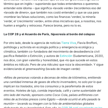
término que en inglés – suponiendo que todas entendemos o queremos
entender este idioma – que significa «lavado verde» (recordemos eso del
«lavado de dinero», que también nos costó entender) y que se usa para
«nombrar las falsas soluciones, como las finanzas ‘verdes’, la minería
‘verde’, el ‘crecimiento’ verde», entre otras iniciativas que, a nosotras, nos
huelen a engaño y retroceso. Parece broma, pero no lo es.
La COP 28 y el Acuerdo de París, hipocresía al borde del colapso
Por otro lado, desde la agencia de noticias
Tierra Viva
, Flavia Broffoni,
politóloga y activista en ecología política y emergencia ecológica y
climática, también co-fundadora del movimiento de desobediencia civil
pacífica Rebelión o Extinción, y autora de
Extinción
(Sudamericana, 2020),
nos dice, con gran valentía y honestidad, que «lo que sucede en estos
ámbitos es ridículo. Pero de una ridiculez que roza la obscenidad». Y sigue
evidenciando el
greenwashing
(lavado de imagen verde):
«Miles de personas volando a decenas de miles de kilómetros, emitiendo
una cantidad inmensa de gases de efecto invernadero, no solo por lo que
implican los traslados, sino los consumos y la parafernalia de estos
eventos. Hoteles de lujo, comida importada, café y carne sustentable del
otro lado del mundo, sponsors como Coca-Cola, países anfitriones con
miles de activistas presos como Egipto —donde ocurrió el año pasado la
reunión— lavando su imagen con la foto de ambientalistas globales
disfrutando de su hospitalidad. Este año, la
COP 28 está ocurriendo en los