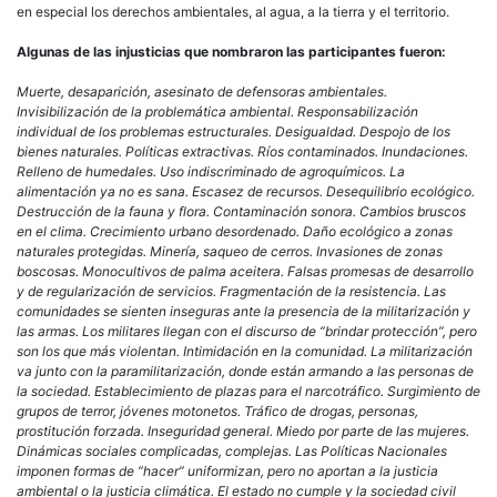
en especial los derechos ambientales, al agua, a la tierra y el territorio.
Algunas de las injusticias que nombraron las participantes fueron:
Muerte, desaparición, asesinato de defensoras ambientales.
Invisibilización de la problemática ambiental. Responsabilización
individual de los problemas estructurales. Desigualdad. Despojo de los
bienes naturales. Políticas extractivas. Ríos contaminados. Inundaciones.
Relleno de humedales. Uso indiscriminado de agroquímicos. La
alimentación ya no es sana. Escasez de recursos. Desequilibrio ecológico.
Destrucción de la fauna y flora. Contaminación sonora. Cambios bruscos
en el clima. Crecimiento urbano desordenado. Daño ecológico a zonas
naturales protegidas. Minería, saqueo de cerros. Invasiones de zonas
boscosas. Monocultivos de palma aceitera. Falsas promesas de desarrollo
y de regularización de servicios. Fragmentación de la resistencia. Las
comunidades se sienten inseguras ante la presencia de la militarización y
las armas. Los militares llegan con el discurso de “brindar protección”, pero
son los que más violentan. Intimidación en la comunidad. La militarización
va junto con la paramilitarización, donde están armando a las personas de
la sociedad. Establecimiento de plazas para el narcotráfico. Surgimiento de
grupos de terror, jóvenes motonetos. Tráfico de drogas, personas,
prostitución forzada. Inseguridad general. Miedo por parte de las mujeres.
Dinámicas sociales complicadas, complejas. Las Políticas Nacionales
imponen formas de “hacer” uniformizan, pero no aportan a la justicia
ambiental o la justicia climática. El estado no cumple y la sociedad civil