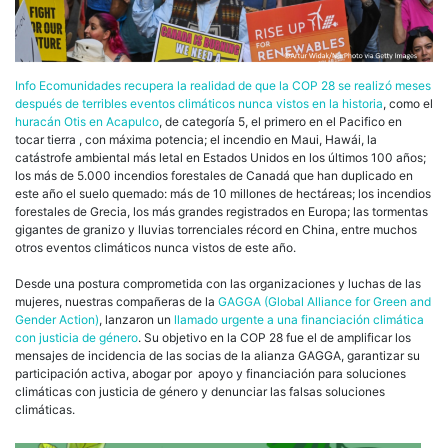
Info Ecomunidades recupera la realidad de que la COP 28 se realizó meses
después de terribles eventos climáticos nunca vistos en la historia
, como el
huracán Otis en Acapulco
, de categoría 5, el primero en el Pacifico en
tocar tierra , con máxima potencia; el incendio en Maui, Hawái, la
catástrofe ambiental más letal en Estados Unidos en los últimos 100 años;
los más de 5.000 incendios forestales de Canadá que han duplicado en
este año el suelo quemado: más de 10 millones de hectáreas; los incendios
forestales de Grecia, los más grandes registrados en Europa; las tormentas
gigantes de granizo y lluvias torrenciales récord en China, entre muchos
otros eventos climáticos nunca vistos de este año.
Desde una postura comprometida con las organizaciones y luchas de las
mujeres, nuestras compañeras de la
GAGGA (Global Alliance for Green and
Gender Action)
, lanzaron un
llamado urgente a una financiación climática
con justicia de género
. Su objetivo en la COP 28 fue el de amplificar los
mensajes de incidencia de las socias de la alianza GAGGA, garantizar su
participación activa, abogar por apoyo y financiación para soluciones
climáticas con justicia de género y denunciar las falsas soluciones
climáticas.