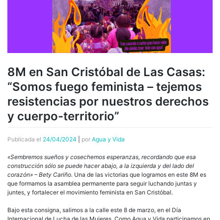
8M en San Cristóbal de Las Casas:
“Somos fuego feminista – tejemos
resistencias por nuestros derechos
y cuerpo-territorio”
Publicada el
24/04/2024
|
por
Agua y Vida
«Sembremos sueños y cosechemos esperanzas, recordando que esa
construcción sólo se puede hacer abajo, a la izquierda y del lado del
corazón» – Bety Cariño.
Una de las victorias que logramos en este 8M es
que formamos la asamblea permanente para seguir luchando juntas y
juntes, y fortalecer el movimiento feminista en San Cristóbal.
Bajo esta consigna, salimos a la calle este 8 de marzo, en el Día
Internacional de Lucha de las Mujeres. Como Agua y Vida participamos en