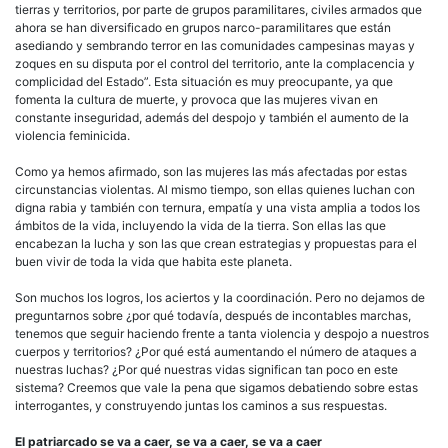
tierras y territorios, por parte de grupos paramilitares, civiles armados que
ahora se han diversificado en grupos narco-paramilitares que están
asediando y sembrando terror en las comunidades campesinas mayas y
zoques en su disputa por el control del territorio, ante la complacencia y
complicidad del Estado”. Esta situación es muy preocupante, ya que
fomenta la cultura de muerte, y provoca que las mujeres vivan en
constante inseguridad, además del despojo y también el aumento de la
violencia feminicida.
Como ya hemos afirmado, son las mujeres las más afectadas por estas
circunstancias violentas. Al mismo tiempo, son ellas quienes luchan con
digna rabia y también con ternura, empatía y una vista amplia a todos los
ámbitos de la vida, incluyendo la vida de la tierra. Son ellas las que
encabezan la lucha y son las que crean estrategias y propuestas para el
buen vivir de toda la vida que habita este planeta.
Son muchos los logros, los aciertos y la coordinación. Pero no dejamos de
preguntarnos sobre ¿por qué todavía, después de incontables marchas,
tenemos que seguir haciendo frente a tanta violencia y despojo a nuestros
cuerpos y territorios? ¿Por qué está aumentando el número de ataques a
nuestras luchas? ¿Por qué nuestras vidas significan tan poco en este
sistema? Creemos que vale la pena que sigamos debatiendo sobre estas
interrogantes, y construyendo juntas los caminos a sus respuestas.
El patriarcado se va a caer, se va a caer, se va a caer