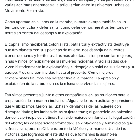
varias acciones orientadas a la articulación entre las diversas luchas del
Movimiento Feminista.
Como aparece en el lema de la marcha, nuestro cuerpo también es un
territorio de lucha y defensa, tal como defendemos nuestros territorios-
tierras en contra del despojo y la explotación.
El capitalismo neoliberal, colonialista, patriarcal y extractivista destruye
nuestro planeta con sus políticas de muerte, nos despoja de nuestros
bienes comunes y territorios. Las más afectadas siempre son las mujeres,
niñas y niños, principalmente las mujeres indígenas y racializadas que
viven historicamente la explotación y el despojo colonial de sus tierras y su
cuerpo. Y es una continuidad hasta el presente. Como mujeres
ecofeministas trajimos esa perspectiva a la marcha: La opresión y
explotación de la naturaleza es la misma que viven las mujeres.
Estuvimos presentes, junto a otras compañeras, en las reuniones para la
preparación de la marcha inclusiva. Algunas de las injusticias y opresiones
que visibilizamos fueron las luchas y demandas de las mujeres con
discapacidades; las luchas de las mujeres trans; el genocidio en palestina
donde las principales víctimas han sido mujeres e infancias; la legalización
del aborto; las desapariciones forzadas; las violaciones y feminicidios que
sufren las mujeres en Chiapas, en todo México y el mundo. Una de las
victorias que logramos en este 8M es que formamos la asamblea
permanente para seguir luchando juntas y juntes, y fortalecer el