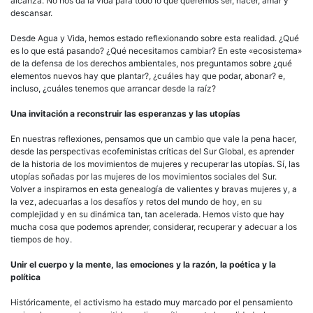
alcanza. No nos da la vida para todo lo que queremos ser, hacer, amar y
descansar.
Desde Agua y Vida, hemos estado reflexionando sobre esta realidad. ¿Qué
es lo que está pasando? ¿Qué necesitamos cambiar? En este «ecosistema»
de la defensa de los derechos ambientales, nos preguntamos sobre ¿qué
elementos nuevos hay que plantar?, ¿cuáles hay que podar, abonar? e,
incluso, ¿cuáles tenemos que arrancar desde la raíz?
Una invitación a reconstruir las esperanzas y las utopías
En nuestras reflexiones, pensamos que un cambio que vale la pena hacer,
desde las perspectivas ecofeministas críticas del Sur Global, es aprender
de la historia de los movimientos de mujeres y recuperar las utopías. Sí, las
utopías soñadas por las mujeres de los movimientos sociales del Sur.
Volver a inspirarnos en esta genealogía de valientes y bravas mujeres y, a
la vez, adecuarlas a los desafíos y retos del mundo de hoy, en su
complejidad y en su dinámica tan, tan acelerada. Hemos visto que hay
mucha cosa que podemos aprender, considerar, recuperar y adecuar a los
tiempos de hoy.
Unir el cuerpo y la mente, las emociones y la razón, la poética y la
política
Históricamente, el activismo ha estado muy marcado por el pensamiento