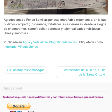
Agradecemos a Fondo Semillas por esta entrañable experiencia, en la cual
pudimos compartir, inspirarnos, fortalecer las esperanzas, desde la alegría
de encontrarnos, sonreír, bailar, aprender y tejer realidades más justas,
libres y amorosas.
Publicada en
Agua y Vida al día
,
Blog
,
Vinculaciones
|
Etiquetada como
indexado
,
Vinculaciones
Navegación
#LasMujeresSomosAgua
Festividades del K´in Kruz-Día
de la Santa Cruz
de
entradas
¡Apóyanos!
Tu donativo puede hacer la diferencia y contribuir con el trabajo que realizamos.