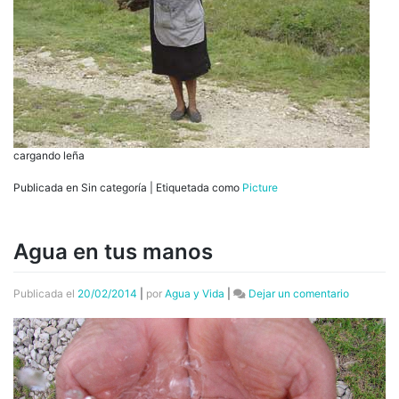
cargando leña
Publicada en Sin categoría
|
Etiquetada como
Picture
Agua en tus manos
en
Publicada el
20/02/2014
|
por
Agua y Vida
|
Dejar un comentario
Agua
en
tus
manos