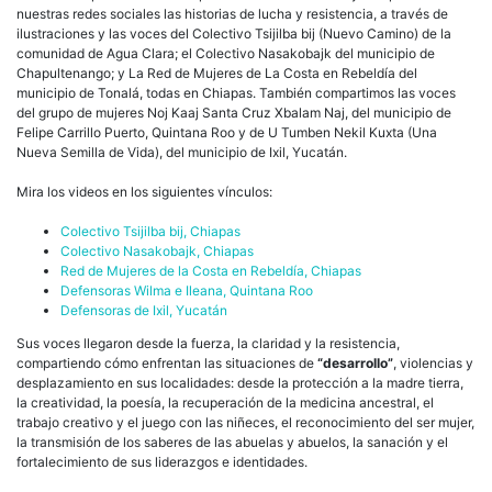
nuestras redes sociales las historias de lucha y resistencia, a través de
ilustraciones y las voces del Colectivo Tsijilba bij (Nuevo Camino) de la
comunidad de Agua Clara; el Colectivo Nasakobajk del municipio de
Chapultenango; y La Red de Mujeres de La Costa en Rebeldía del
municipio de Tonalá, todas en Chiapas. También compartimos las voces
del grupo de mujeres Noj Kaaj Santa Cruz Xbalam Naj, del municipio de
Felipe Carrillo Puerto, Quintana Roo y de U Tumben Nekil Kuxta (Una
Nueva Semilla de Vida), del municipio de Ixil, Yucatán.
Mira los videos en los siguientes vínculos:
Colectivo Tsijilba bij, Chiapas
Colectivo Nasakobajk, Chiapas
Red de Mujeres de la Costa en Rebeldía, Chiapas
Defensoras Wilma e Ileana, Quintana Roo
Defensoras de Ixil, Yucatán
Sus voces llegaron desde la fuerza, la claridad y la resistencia,
compartiendo cómo enfrentan las situaciones de
“desarrollo”
, violencias y
desplazamiento en sus localidades: desde la protección a la madre tierra,
la creatividad, la poesía, la recuperación de la medicina ancestral, el
trabajo creativo y el juego con las niñeces, el reconocimiento del ser mujer,
la transmisión de los saberes de las abuelas y abuelos, la sanación y el
fortalecimiento de sus liderazgos e identidades.