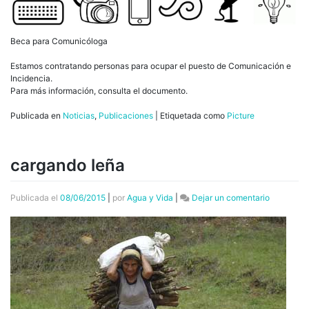
Beca para Comunicóloga
Estamos contratando personas para ocupar el puesto de Comunicación e
Incidencia.
Para más información, consulta el documento.
Publicada en
Noticias
,
Publicaciones
|
Etiquetada como
Picture
cargando leña
en
Publicada el
08/06/2015
|
por
Agua y Vida
|
Dejar un comentario
cargando
leña