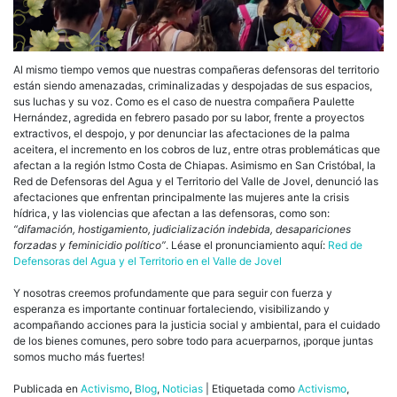
Al mismo tiempo vemos que nuestras compañeras defensoras del territorio
están siendo amenazadas, criminalizadas y despojadas de sus espacios,
sus luchas y su voz. Como es el caso de nuestra compañera Paulette
Hernández, agredida en febrero pasado por su labor, frente a proyectos
extractivos, el despojo, y por denunciar las afectaciones de la palma
aceitera, el incremento en los cobros de luz, entre otras problemáticas que
afectan a la región Istmo Costa de Chiapas. Asimismo en San Cristóbal, la
Red de Defensoras del Agua y el Territorio del Valle de Jovel, denunció las
afectaciones que enfrentan principalmente las mujeres ante la crisis
hídrica, y las violencias que afectan a las defensoras, como son:
“difamación, hostigamiento, judicialización indebida, desapariciones
forzadas y feminicidio político”
. Léase el pronunciamiento aquí:
Red de
Defensoras del Agua y el Territorio en el Valle de Jovel
Y nosotras creemos profundamente que para seguir con fuerza y
esperanza es importante continuar fortaleciendo, visibilizando y
acompañando acciones para la justicia social y ambiental, para el cuidado
de los bienes comunes, pero sobre todo para acuerparnos, ¡porque juntas
somos mucho más fuertes!
Publicada en
Activismo
,
Blog
,
Noticias
|
Etiquetada como
Activismo
,