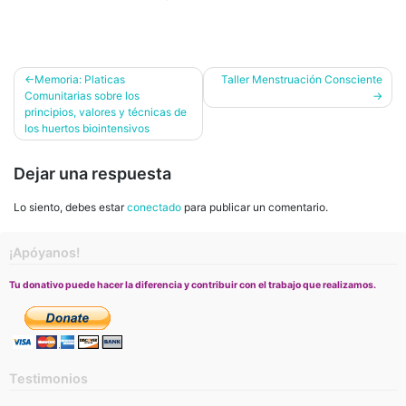
Navegación
Memoria: Platicas
Taller Menstruación Consciente
Comunitarias sobre los
de
principios, valores y técnicas de
entradas
los huertos biointensivos
Dejar una respuesta
Lo siento, debes estar
conectado
para publicar un comentario.
¡Apóyanos!
Tu donativo puede hacer la diferencia y contribuir con el trabajo que realizamos.
Testimonios