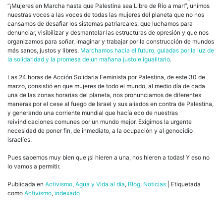
“¡Mujeres en Marcha hasta que Palestina sea Libre de Río a mar!”, unimos
nuestras voces a las voces de todas las mujeres del planeta que no nos
cansamos de desafiar los sistemas patriarcales; que luchamos para
denunciar, visibilizar y desmantelar las estructuras de opresión y que nos
organizamos para soñar, imaginar y trabajar por la construcción de mundos
más sanos, justos y libres.
Marchamos hacia el futuro, guiadas por la luz de
la solidaridad y la promesa de un mañana justo e igualitario
.
Las 24 horas de Acción Solidaria Feminista por Palestina, de este 30 de
marzo, consistió en que mujeres de todo el mundo, al medio día de cada
una de las zonas horarias del planeta, nos pronunciamos de diferentes
maneras por el cese al fuego de Israel y sus aliados en contra de Palestina,
y generando una corriente mundial que hacía eco de nuestras
reivindicaciones comunes por un mundo mejor. Exigimos la urgente
necesidad de poner fin, de inmediato, a la ocupación y al genocidio
israelíes.
Pues sabemos muy bien que ¡si hieren a una, nos hieren a todas! Y eso no
lo vamos a permitir.
Publicada en
Activismo
,
Agua y Vida al día
,
Blog
,
Noticias
|
Etiquetada
como
Activismo
,
indexado