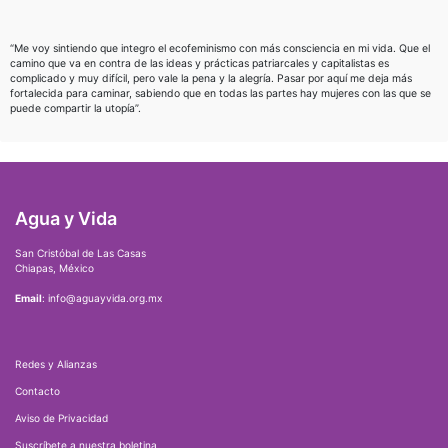
“Me voy sintiendo que integro el ecofeminismo con más consciencia en mi vida. Que el
camino que va en contra de las ideas y prácticas patriarcales y capitalistas es
complicado y muy difícil, pero vale la pena y la alegría. Pasar por aquí me deja más
fortalecida para caminar, sabiendo que en todas las partes hay mujeres con las que se
puede compartir la utopía”.
Agua y Vida
San Cristóbal de Las Casas
Chiapas, México
Email
: info@aguayvida.org.mx
Redes y Alianzas
Contacto
Aviso de Privacidad
Suscríbete a nuestra boletina