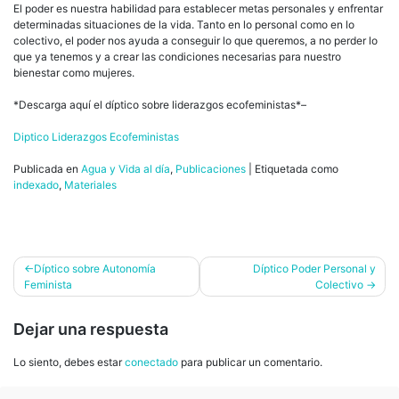
El poder es nuestra habilidad para establecer metas personales y enfrentar
determinadas situaciones de la vida. Tanto en lo personal como en lo
colectivo, el poder nos ayuda a conseguir lo que queremos, a no perder lo
que ya tenemos y a crear las condiciones necesarias para nuestro
bienestar como mujeres.
*Descarga aquí el díptico sobre liderazgos ecofeministas*–
Diptico Liderazgos Ecofeministas
Publicada en
Agua y Vida al día
,
Publicaciones
|
Etiquetada como
indexado
,
Materiales
Navegación
Díptico sobre Autonomía
Díptico Poder Personal y
Feminista
Colectivo
de
entradas
Dejar una respuesta
Lo siento, debes estar
conectado
para publicar un comentario.