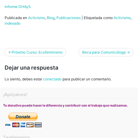
Informe DHAyS
Publicada en
Activismo
,
Blog
,
Publicaciones
|
Etiquetada como
Activismo
,
indexado
Navegación
Próximo Curso: Ecofeminismo
Beca para Comunicóloga
de
Dejar una respuesta
entradas
Lo siento, debes estar
conectado
para publicar un comentario.
¡Apóyanos!
Tu donativo puede hacer la diferencia y contribuir con el trabajo que realizamos.
Testimonios