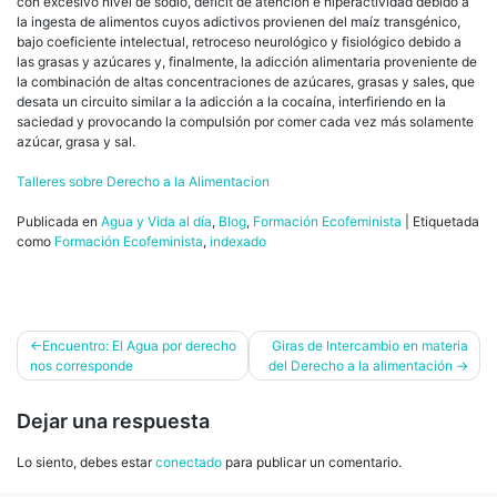
con excesivo nivel de sodio, déficit de atención e hiperactividad debido a
la ingesta de alimentos cuyos adictivos provienen del maíz transgénico,
bajo coeficiente intelectual, retroceso neurológico y fisiológico debido a
las grasas y azúcares y, finalmente, la adicción alimentaria proveniente de
la combinación de altas concentraciones de azúcares, grasas y sales, que
desata un circuito similar a la adicción a la cocaína, interfiriendo en la
saciedad y provocando la compulsión por comer cada vez más solamente
azúcar, grasa y sal.
Talleres sobre Derecho a la Alimentacion
Publicada en
Agua y Vida al día
,
Blog
,
Formación Ecofeminista
|
Etiquetada
como
Formación Ecofeminista
,
indexado
Navegación
Encuentro: El Agua por derecho
Giras de Intercambio en materia
nos corresponde
del Derecho a la alimentación
de
entradas
Dejar una respuesta
Lo siento, debes estar
conectado
para publicar un comentario.