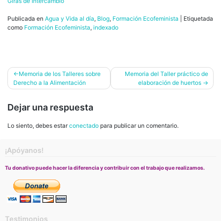
Giras de Intercambio
Publicada en
Agua y Vida al día
,
Blog
,
Formación Ecofeminista
|
Etiquetada
como
Formación Ecofeminista
,
indexado
Navegación
Memoria de los Talleres sobre
Memoria del Taller práctico de
Derecho a la Alimentación
elaboración de huertos
de
entradas
Dejar una respuesta
Lo siento, debes estar
conectado
para publicar un comentario.
¡Apóyanos!
Tu donativo puede hacer la diferencia y contribuir con el trabajo que realizamos.
Testimonios