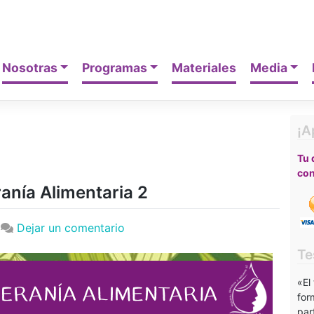
Nosotras
Programas
Materiales
Media
¡A
Tu 
con
anía Alimentaria 2
en
|
Dejar un comentario
Tarjeta
Te
Jóvenes
por
«El
la
for
Soberanía
par