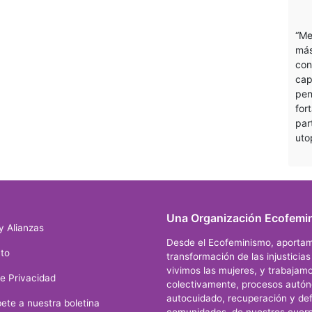
“Me
más
con
cap
pen
for
par
uto
Una Organización Ecofemin
y Alianzas
Desde el Ecofeminismo, aportam
to
transformación de las injusticia
vivimos las mujeres, y trabajamo
de Privacidad
colectivamente, procesos autó
autocuidado, recuperación y def
ete a nuestra boletina
comunidades, de nuestros cuerp