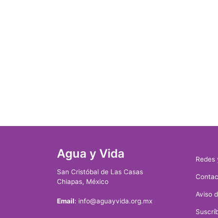
Agua y Vida
Redes 
San Cristóbal de Las Casas
Contac
Chiapas, México
Aviso 
Email
: info@aguayvida.org.mx
Suscríb