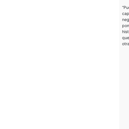
“Pu
cap
neg
pon
his
que
otr