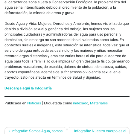
el carácter de zona sujeta a Conservación Ecológica, la problemática del
agua se ha intensificado debido al crecimiento de la población, a la
deforestación, la minería de arena y grava.
Desde Agua y Vida: Mujeres, Derechos y Ambiente, hemos visibilizado que
debido a división sexual y genérica del trabajo, las mujeres son las
principales cuidadoras y administradoras del agua para uso personal y
doméstico, sin embargo no son reconocidas ni valoradas como tales. En
contextos rurales e indígenas, esta situación se intensifica, toda vez que el
servicio de agua entubada es casi nulo, y las mujeres y niñas necesitan
recorrer largas distancias y emplear varias horas al día para el acarreo de
agua para toda la familia, lo que implica un gran desgaste físico, generando
problemas musculares, de espalda, dolores de cintura, de cabeza, caídas,
abortos espontáneos, además de sufrir acosos o violencia sexual en el
trayecto. Esto nos afecta en términos de Salud y dignidad.
Descarga aquí la Infografía
Publicada en
Noticias
|
Etiquetada como
indexado
,
Materiales
Navegación
Infografía: Somos Agua, somos
Infografía: Nuestro cuerpo es el