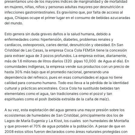
presentamos uno de los mayores índices de marginalidad y de mortalidad
en mujeres, niñas, niños y personas adultas mayores por desnutrición e
infecciones gastrointestinales. Es gravísimo que, por falta de acceso al
agua, Chiapas ocupe el primer lugar en el consumo de bebidas azucaradas
del mundo.
Esto genera sin duda graves daños a la salud humana, debido a
enfermedades como: hipertensión, diabetes, problemas renales y
cardíacos, osteoporosis, caries dental, desnutrición y obesidad. En San
Cristóbal de Las Casas, la empresa Coca Cola FEMSA tiene la concesión
para extraer agua de 3 pozos profundos. La empresa extrae, diariamente,
más de 1.6 millones de litros diarios (320 pipas 10,000 de Agua al día). En
comunidades indígenas, la empresa vende sus productos con un precio de
hasta 30% más bajo que el promedio nacional, generando una
dependencia del refresco, pues en esas comunidades el agua no tiene
calidad para consumo humano. Todo eso lleva a la pérdida de la identidad
cultural y prácticas ancestrales. Coca Cola ha sustituido bebidas tan
elementales como el agua, tan tradicionales como el pozol y tan
espirituales como el posh (bebida extraída de la caña de maíz).
A su vez, esta explotación del agua genera una mayor presión sobre los
ecosistemas de humedales de San Cristóbal, principalmente dos los de
Lagos de María Eugenia y La Kisst, los cuales son humedales de Montaña
y que proveen el 70% de agua potable a la población. A pesar de que en
2008 estos sitios fueron declarados como áreas naturales protegidas con