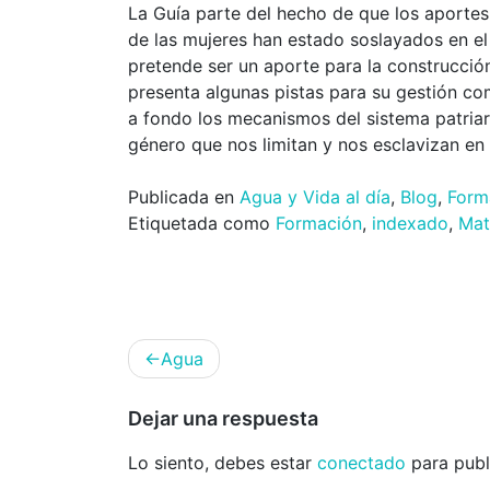
La Guía parte del hecho de que los aportes f
de las mujeres han estado soslayados en e
pretende ser un aporte para la construcció
presenta algunas pistas para su gestión c
a fondo los mecanismos del sistema patriar
género que nos limitan y nos esclavizan en
Publicada en
Agua y Vida al día
,
Blog
,
Form
Etiquetada como
Formación
,
indexado
,
Mat
Navegación
Agua
de
entradas
Dejar una respuesta
Lo siento, debes estar
conectado
para publ