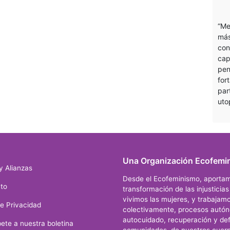
“Me
más
con
cap
pen
for
par
uto
Una Organización Ecofemin
y Alianzas
Desde el Ecofeminismo, aportam
to
transformación de las injusticia
vivimos las mujeres, y trabajamo
de Privacidad
colectivamente, procesos autó
autocuidado, recuperación y def
ete a nuestra boletina
comunidades, de nuestros cuerp