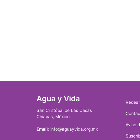
Agua y Vida
Redes 
San Cristóbal de Las Casas
Contac
Chiapas, México
Aviso 
Email
: info@aguayvida.org.mx
Suscríb