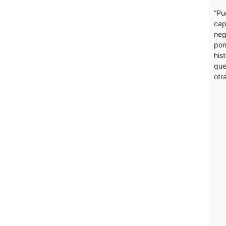
“Pu
cap
neg
pon
his
que
otr