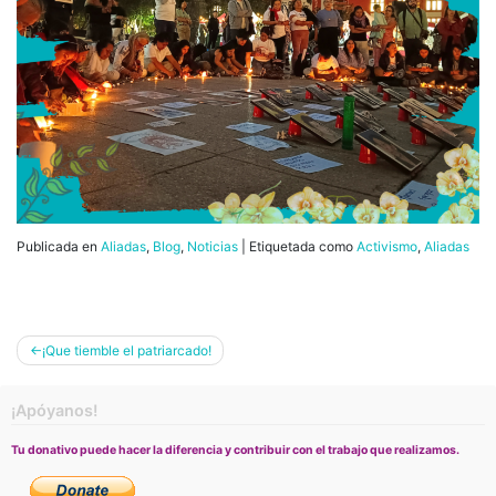
Publicada en
Aliadas
,
Blog
,
Noticias
|
Etiquetada como
Activismo
,
Aliadas
Navegación
¡Que tiemble el patriarcado!
de
entradas
¡Apóyanos!
Tu donativo puede hacer la diferencia y contribuir con el trabajo que realizamos.