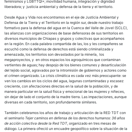
feminismos y LGBTTQI+; movilidad humana, integración y dignidad
liberadora; y justicia ambiental y defensa de la tierra y el territorio.
Desde Agua y Vida nos encontramos en el eje de Justicia Ambiental y
Defensa de la Tierra y el Territorio en la región sur, desde nuestro trabajo
formativo para la defensa del agua en la Cuenca del Valle de Jovel (SCLC),
las alianzas con organizaciones de base defensoras de sus territorios en
diversos municipios de Chiapas y grupos y colectivas que acompañamos
en la región. En cada palabra compartida de las, los y les compañeres se
escuchó como la defensa de derechos está siendo criminalizada y
amenazada, los territorios son devastados por la minería, los
megaproyectos, y en otros espacios los agroquímicos que contaminan
vertientes de aguas; hay despojo de los bienes comunes y desarticulación
del tejido social, agravados por la intromisión de gobiernos y actores como
el crímen organizado. La crisis climática es cada vez más preocupante: se
ven los cambios en los ciclos del agua, lagunas contaminadas y escasez
creciente, con afectaciones directas en la salud de la población, y de
manera particular en la salud física y emocional de las mujeres y niñeces,
sin dejar de lado el conjunto de la madre tierra. Las impactaciones, aunque
diversas en cada territorio, son profundamente similares.
También celebramos los años de trabajo y articulación de la RED TDT con
el seminario
Tejer caminos en defensa de los derechos humanos: 36 años
de acción colectiva desde la Red TDT
, organizado en tres mesas de
diálogo. La primera ofreció un encuadre geopolítico sobre la situación de la