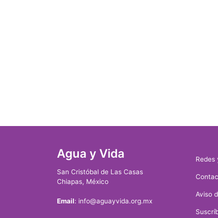
Agua y Vida
Redes 
San Cristóbal de Las Casas
Contac
Chiapas, México
Aviso 
Email
: info@aguayvida.org.mx
Suscríb