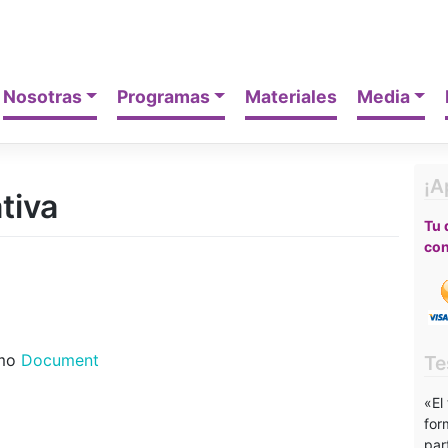
Nosotras
Programas
Materiales
Media
¡A
tiva
Tu 
con
omo
Document
Te
«El
for
par