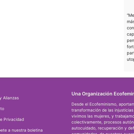
“Me
más
con
cap
pen
for
par
uto
Una Organización Ecofemin
y Alianzas
Desde el Ecofeminismo, aportam
to
transformación de las injusticia
vivimos las mujeres, y trabajamo
de Privacidad
colectivamente, procesos autó
autocuidado, recuperación y def
ete a nuestra boletina
comunidades, de nuestros cuerp