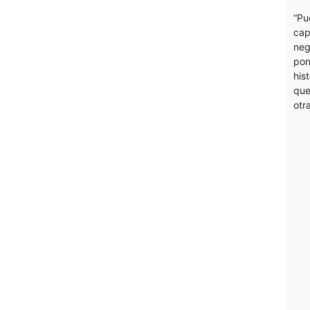
“Pu
cap
neg
pon
his
que
otr