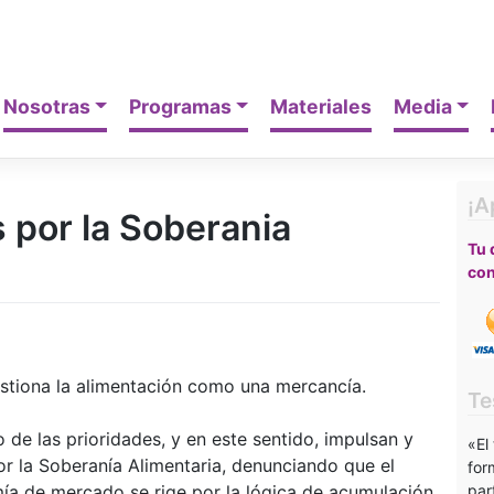
Nosotras
Programas
Materiales
Media
¡A
 por la Soberania
Tu 
con
estiona la alimentación como una mercancía.
Te
o de las prioridades, y en este sentido, impulsan y
«El
or la Soberanía Alimentaria, denunciando que el
for
ía de mercado se rige por la lógica de acumulación
par