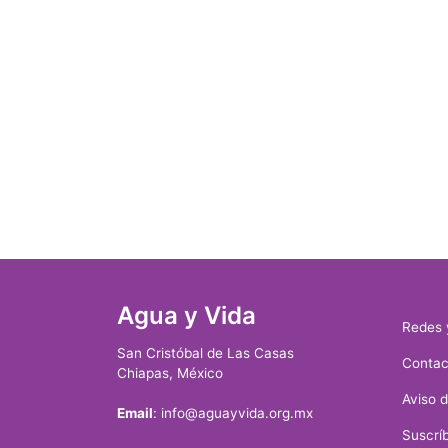
Agua y Vida
Redes 
San Cristóbal de Las Casas
Contac
Chiapas, México
Aviso 
Email
: info@aguayvida.org.mx
Suscríb