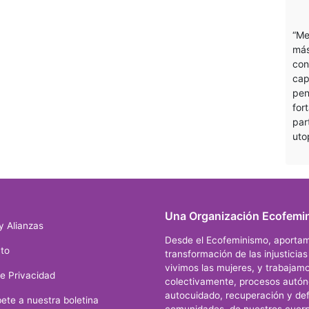
“Me
más
con
cap
pen
for
par
uto
Una Organización Ecofemin
y Alianzas
Desde el Ecofeminismo, aportam
to
transformación de las injusticia
vivimos las mujeres, y trabajamo
de Privacidad
colectivamente, procesos autó
autocuidado, recuperación y def
ete a nuestra boletina
comunidades, de nuestros cuerp