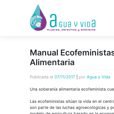
Saltar
al
contenido
Manual Ecofeministas
Alimentaria
Publicada el
07/11/2017
|
por
Agua y Vida
Una soberanía alimentaria ecofeminista cu
Las ecofeministas sitúan la vida en el centr
son parte de las luchas agroecológicas y p
modelo de agricultura basado en la econom