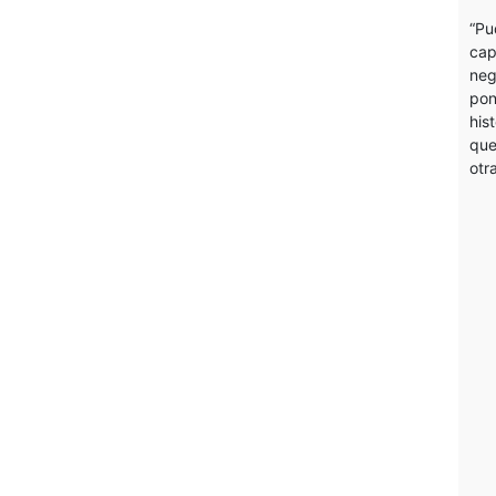
“Pu
cap
neg
pon
his
que
otr