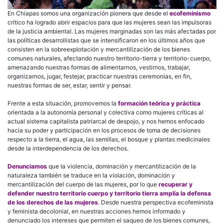
En Chiapas somos una organización pionera que desde el
ecofeminismo
crítico ha logrado abrir espacios para que las mujeres sean las impulsoras
de la justicia ambiental. Las mujeres marginadas son las más afectadas por
las políticas desarrollistas que se intensificaron en los últimos años que
consisten en la sobreexplotación y mercantilización de los bienes
comunes naturales, afectando nuestro territorio-tierra y territorio-cuerpo,
amenazando nuestras formas de alimentarnos, vestirnos, trabajar,
organizarnos, jugar, festejar, practicar nuestras ceremonias, en fin,
nuestras formas de ser, estar, sentir y pensar.
Frente a esta situación, promovemos la
formación teórica y práctica
orientada a la autonomía personal y colectiva como mujeres críticas al
actual sistema capitalista patriarcal de despojo, y nos hemos enfocado
hacia su poder y participación en los procesos de toma de decisiones
respecto a la tierra, el agua, las semillas, el bosque y plantas medicinales
desde la interdependencia de los derechos.
Denunciamos
que la violencia, dominación y mercantilización de la
naturaleza también se traduce en la violación, dominación y
mercantilización del cuerpo de las mujeres, por lo que
recuperar y
defender nuestro territorio cuerpo y territorio tierra amplía la defensa
de los derechos de las mujeres
. Desde nuestra perspectiva ecofeminista
y feminista decolonial, en nuestras acciones hemos informado y
denunciado los intereses que permiten el saqueo de los bienes comunes,